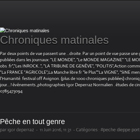
Chroniques matinales
Par deux points de vue passent une ...droite. Par un point de vue passe une
publiées dans les journaux: "LE MONDE", "Le MONDE MAGAZINE" "LE 
obs .fr","Les INROCK...", "LA TRIBUNE DE GENÈVE", "POLITIS",Action communis
"La FRANCE "AGRICOLE",La Manche libre.fr "le Plus"."La VIGNE", "SINE mensue
l'Humanité. festival off Avignon. (plus de 1000 chroniques publiées) chroniq
jour....! événements ,photographies Igor Deperraz Normalien . études de ci
0785473094
Pêche en tout genre
par igor deperraz
-
11 Juin 2016, 11:31
-
Catégories :
#peche dieppe port