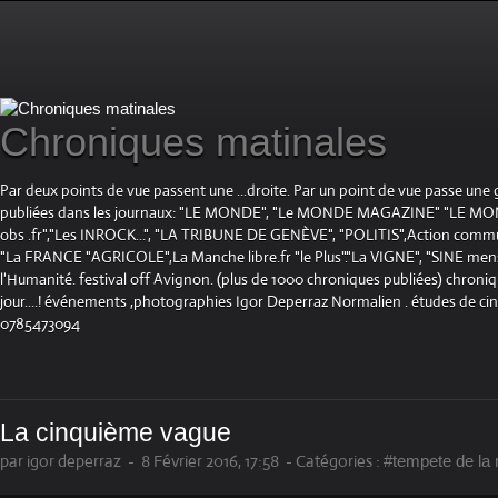
Chroniques matinales
Par deux points de vue passent une ...droite. Par un point de vue passe une
publiées dans les journaux: "LE MONDE", "Le MONDE MAGAZINE" "LE 
obs .fr","Les INROCK...", "LA TRIBUNE DE GENÈVE", "POLITIS",Action communis
"La FRANCE "AGRICOLE",La Manche libre.fr "le Plus"."La VIGNE", "SINE mensue
l'Humanité. festival off Avignon. (plus de 1000 chroniques publiées) chroniq
jour....! événements ,photographies Igor Deperraz Normalien . études de ci
0785473094
La cinquième vague
par igor deperraz
-
8 Février 2016, 17:58
-
Catégories :
#tempete de la 