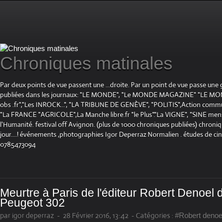
Chroniques matinales
Par deux points de vue passent une ...droite. Par un point de vue passe une
publiées dans les journaux: "LE MONDE", "Le MONDE MAGAZINE" "LE 
obs .fr","Les INROCK...", "LA TRIBUNE DE GENÈVE", "POLITIS",Action communis
"La FRANCE "AGRICOLE",La Manche libre.fr "le Plus"."La VIGNE", "SINE mensue
l'Humanité. festival off Avignon. (plus de 1000 chroniques publiées) chroniq
jour....! événements ,photographies Igor Deperraz Normalien . études de ci
0785473094
Meurtre à Paris de l'éditeur Robert Denoel
Peugeot 302
par igor deperraz
-
28 Février 2016, 13:42
-
Catégories :
#Robert denoe