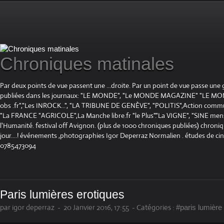
Chroniques matinales
Par deux points de vue passent une ...droite. Par un point de vue passe une
publiées dans les journaux: "LE MONDE", "Le MONDE MAGAZINE" "LE 
obs .fr","Les INROCK...", "LA TRIBUNE DE GENÈVE", "POLITIS",Action communis
"La FRANCE "AGRICOLE",La Manche libre.fr "le Plus"."La VIGNE", "SINE mensue
l'Humanité. festival off Avignon. (plus de 1000 chroniques publiées) chroniq
jour....! événements ,photographies Igor Deperraz Normalien . études de ci
0785473094
Paris lumières erotiques
par igor deperraz
-
20 Janvier 2016, 17:55
-
Catégories :
#paris lumière