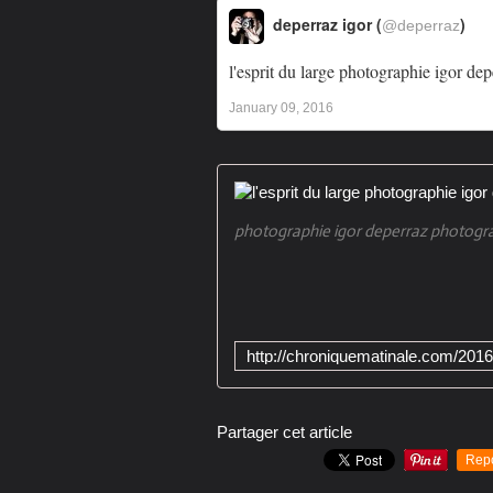
deperraz igor (
)
@deperraz
l'esprit du large photographie igor de
January 09, 2016
photographie igor deperraz photogra
Partager cet article
Rep