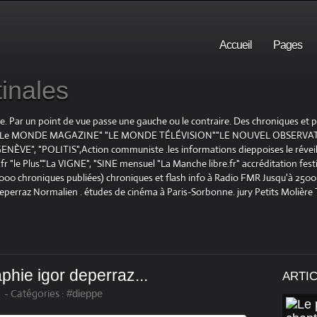
Accueil
Pages
inales
te. Par un point de vue passe une gauche ou le contraire. Des chroniques et
E", "Le MONDE MAGAZINE" "LE MONDE TÉLÉVISION""LE NOUVEL OBSERVATE
ENÈVE", "POLITIS",Action communiste .les informations dieppoises le réveil L
le Plus"."La VIGNE", "SINE mensuel "La Manche libre.fr" accréditation festiv
 1000 chroniques publiées) chroniques et flash info à Radio FMR Jusqu'à 2500 
Deperraz Normalien . études de cinéma à Paris-Sorbonne. jury Petits Molière
aphie igor deperraz...
ARTI
-
Catégories :
#dieppe