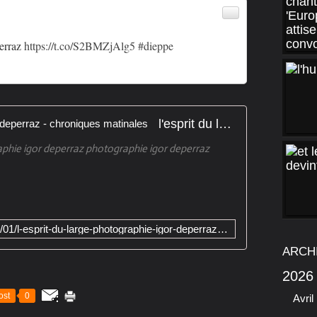
perraz
https://t.co/S2BMZjAlg5
#dieppe
l'esprit du large photographie igor deperraz - chroniques matinales
phie igor deperraz photographie igor deperraz
http://chroniquematinale.com/2016/01/l-esprit-du-large-photographie-igor-deperraz.html?utm_source=_ob_share&utm_medium=_ob_twitter&utm_campaign=_ob_share_auto
ARCH
2026
ost
0
Avril