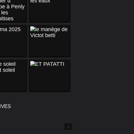
IVES
1