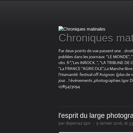
Chroniques mat
Par deux points de vue passent une ...droi
publiées dans les journaux: "LE MOND
obs .fr","Les INROCK...", "LA TRIBUNE DE G
"La FRANCE "AGRICOLE",La Manche libre.fr "
l'Humanité. festival off Avignon. (plus de
jour....! événements ,photographies Igor 
0785473094
l'esprit du large photogr
par deperraz igor
-
9 Janvier 2016, 16:33