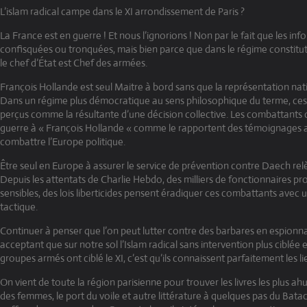
L’islam radical campe dans le XI arrondissement de Paris ?
La France est en guerre ! Et nous l’ignorions ! Non par le fait que les in
confisquées ou tronquées, mais bien parce que dans le régime constituti
le chef d’État est Chef des armées.
François Hollande est seul Maitre à bord sans que la représentation nati
Dans un régime plus démocratique au sens philosophique du terme, ces 
perçus comme la résultante d’une décision collective. Les combattants de
guerre à « François Hollande « comme le rapportent des témoignages alo
combattre l’Europe politique.
Être seul en Europe à assurer le service de prévention contre Daech relè
Depuis les attentats de Charlie Hebdo, des milliers de fonctionnaires pro
sensibles, des lois liberticides pensent éradiquer ces combattants avec u
tactique.
Continuer à penser que l’on peut lutter contre des barbares en espionna
acceptant que sur notre sol l’Islam radical sans intervention plus ciblée es
groupes armés ont ciblé le XI, c’est qu’ils connaissent parfaitement les li
On vient de toute la région parisienne pour trouver les livres les plus ahu
des femmes, le port du voile et autre littérature à quelques pas du Bat