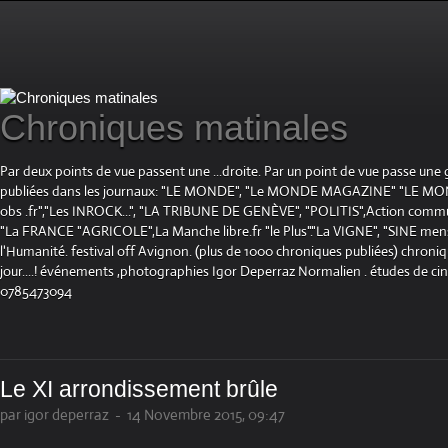
Chroniques matinales
Par deux points de vue passent une ...droite. Par un point de vue passe une
publiées dans les journaux: "LE MONDE", "Le MONDE MAGAZINE" "LE 
obs .fr","Les INROCK...", "LA TRIBUNE DE GENÈVE", "POLITIS",Action communis
"La FRANCE "AGRICOLE",La Manche libre.fr "le Plus"."La VIGNE", "SINE mensue
l'Humanité. festival off Avignon. (plus de 1000 chroniques publiées) chroniq
jour....! événements ,photographies Igor Deperraz Normalien . études de ci
0785473094
Le XI arrondissement brûle
par igor deperraz
-
14 Novembre 2015, 09:47