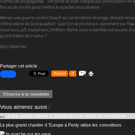
coffres de propagande …On porte le voile intégral par provocation en a
forces de l’ordre pour mettre le quartier sous tension.
Mener une guerre contre Daech sur un territoire étranger devrait néces
référendaire de la population. Que l’on se prononce clairement sur l’Isl
nous tous, juif, musulman, chrétien. Notre vivre ensemble est au prix d’un
qu’est l’Islam de France ?
Igor Deperraz
Partager cet article
Repost
0
S'inscrire à la newsletter
Vous aimerez aussi :
Le plus grand chantier d 'Europe à Penly attise les convoitises