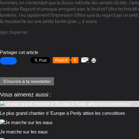
hommes, on n’entendait que la douce mélodie des versets récités .J’aim
contraste flagrant et presque arrogant avec le bruit et l’ultra technicité
lumières. J’eu rapidement l’impression d’être suivi du regard par un pet
la moustache sur une petite barbe grise ;;; à suivre
Igor Deperraz
Partager cet article
Repost
0
S'inscrire à la newsletter
Vous aimerez aussi :
Le plus grand chantier d 'Europe à Penly attise les convoitises
Je marche sur les eaux