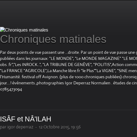
Chroniques matinales
Par deux points de vue passent une ...droite. Par un point de vue passe une
publiées dans les journaux: "LE MONDE", "Le MONDE MAGAZINE" "LE 
obs .fr","Les INROCK...", "LA TRIBUNE DE GENÈVE", "POLITIS",Action communis
"La FRANCE "AGRICOLE",La Manche libre.fr "le Plus"."La VIGNE", "SINE mensue
l'Humanité. festival off Avignon. (plus de 1000 chroniques publiées) chroniq
jour....! événements ,photographies Igor Deperraz Normalien . études de ci
0785473094
ISÂF et NÂ'ILAH
par igor deperraz
-
12 Octobre 2015, 19:56