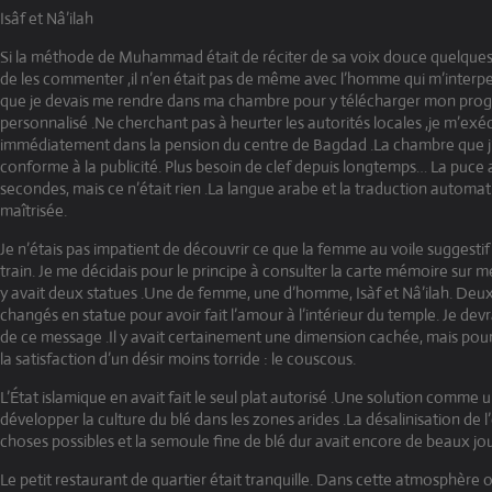
Isâf et Nâ’ilah
Si la méthode de Muhammad était de réciter de sa voix douce quelques 
de les commenter ,il n’en était pas de même avec l’homme qui m’interpe
que je devais me rendre dans ma chambre pour y télécharger mon pro
personnalisé .Ne cherchant pas à heurter les autorités locales ,je m’exé
immédiatement dans la pension du centre de Bagdad .La chambre que j’av
conforme à la publicité. Plus besoin de clef depuis longtemps… La puce
secondes, mais ce n’était rien .La langue arabe et la traduction automat
maîtrisée.
Je n’étais pas impatient de découvrir ce que la femme au voile suggesti
train. Je me décidais pour le principe à consulter la carte mémoire sur me
y avait deux statues .Une de femme, une d’homme, Isàf et Nâ’ilah. Deu
changés en statue pour avoir fait l’amour à l’intérieur du temple. Je de
de ce message .Il y avait certainement une dimension cachée, mais pour l’
la satisfaction d’un désir moins torride : le couscous.
L’État islamique en avait fait le seul plat autorisé .Une solution comme 
développer la culture du blé dans les zones arides .La désalinisation de l
choses possibles et la semoule fine de blé dur avait encore de beaux jou
Le petit restaurant de quartier était tranquille. Dans cette atmosphère 