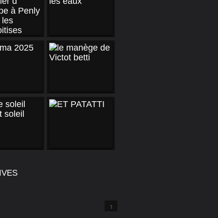
IVES
1