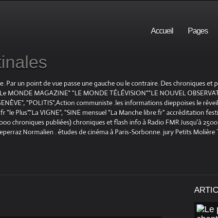
Accueil
Pages
inales
te. Par un point de vue passe une gauche ou le contraire. Des chroniques et
E", "Le MONDE MAGAZINE" "LE MONDE TÉLÉVISION""LE NOUVEL OBSERVATE
ENÈVE", "POLITIS",Action communiste .les informations dieppoises le réveil L
le Plus"."La VIGNE", "SINE mensuel "La Manche libre.fr" accréditation festiv
 1000 chroniques publiées) chroniques et flash info à Radio FMR Jusqu'à 2500 
Deperraz Normalien . études de cinéma à Paris-Sorbonne. jury Petits Molière
ARTI