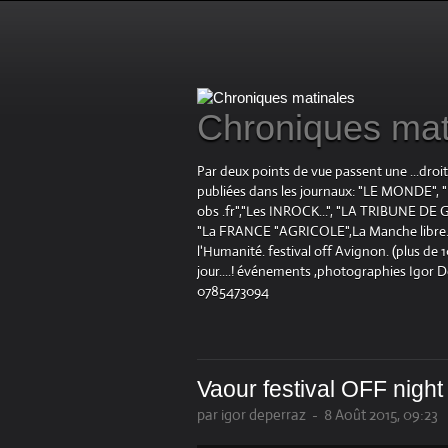
Chroniques mat
Par deux points de vue passent une ...droi
publiées dans les journaux: "LE MOND
obs .fr","Les INROCK...", "LA TRIBUNE DE G
"La FRANCE "AGRICOLE",La Manche libre.fr "
l'Humanité. festival off Avignon. (plus de
jour....! événements ,photographies Igor 
0785473094
Vaour festival OFF night
par igor deperraz
-
8 Août 2015, 09:23