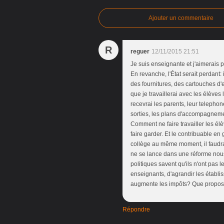
Ajouter un commentaire
R
reguer
12/11/2015 21:51
Je suis enseignante et j'aimerais p
En revanche, l'État serait perdant: 
des fournitures, des cartouches d'
que je travaillerai avec les élèves
recevrai les parents, leur telephon
sorties, les plans d'accompagnemen
Comment ne faire travailler les élè
faire garder. Et le contribuable en 
collège au même moment, il faudra
ne se lance dans une réforme nous 
politiques savent qu'ils n'ont pas 
enseignants, d'agrandir les établi
augmente les impôts? Que propo
Répondre