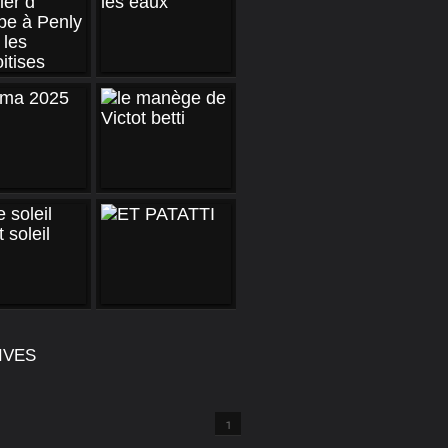
IVES
1