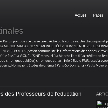
Accueil
Pages
inales
te. Par un point de vue passe une gauche ou le contraire. Des chroniques et
E", "Le MONDE MAGAZINE" "LE MONDE TÉLÉVISION""LE NOUVEL OBSERVATE
ENÈVE", "POLITIS",Action communiste .les informations dieppoises le réveil L
le Plus"."La VIGNE", "SINE mensuel "La Manche libre.fr" accréditation festiv
 1000 chroniques publiées) chroniques et flash info à Radio FMR Jusqu'à 2500 
Deperraz Normalien . études de cinéma à Paris-Sorbonne. jury Petits Molière
 des Professeurs de l'education
ARTI