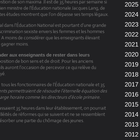
estion de son maxima .Il est de 35 heures par semaine si
2025
ancien ministre de l’Éducation nationale Jacques Lang, de
2024
entes études montrent que l’on dépasse ses temps légaux.
2023
l dans l’Éducation National est pourtant d’une grande
discrimination sexiste envers les femmes et les hommes
2022
l. A moins de considérer que les enseignants élevant
ur gagner moins.
2021
2020
der aux enseignants de rester dans leurs
osition de bon sens et de droit .Pour les anciens
2019
ils auront l’occasion de percevoir ce qui relève du
yé.
2018
2017
us les fonctionnaires de l’Éducation nationale et 35
ents permettraient de résoudre l’éternelle équation des
2016
rge horaire comme les directeurs d’école primaire.
2015
assaient 35 heures dans leur établissement, on pourrait
2014
elléités de réformes qui se suivent et ne se ressemblent
résorber une partie du chômage des jeunes.
2013
2012