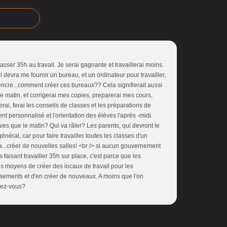
asser 35h au travail. Je serai gagnante et travaillerai moins.
il devra me fournir un bureau, et un ordinateur pour travailler,
encre...comment créer ces bureaux?? Cela signifierait aussi
 le matin, et corrigerai mes copies, preparerai mes cours,
erai, ferai les conseils de classes et les préparations de
t personnalisé et l'orientation des élèves l'après -midi.
ves que le matin? Qui va râler? Les parents, qui devront le
général, car pour faire travailler toutes les classes d'un
...créer de nouvelles salles! <br /> si aucun gouvernement
faisant travailler 35h sur place, c'est parce que les
les moyens de créer des locaux de travail pour les
ssements et d'en créer de nouveaux. A moins que l'on
sez-vous?