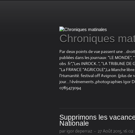
Chroniques mat
Par deux points de vue passent une ...droi
publiées dans les journaux: "LE MOND
obs .fr","Les INROCK...", "LA TRIBUNE DE G
"La FRANCE "AGRICOLE",La Manche libre.fr "
l'Humanité. festival off Avignon. (plus de
jour....! événements ,photographies Igor 
0785473094
Supprimons les vacances
Nationale
par igor deperraz
-
27 Août 2015, 16:02