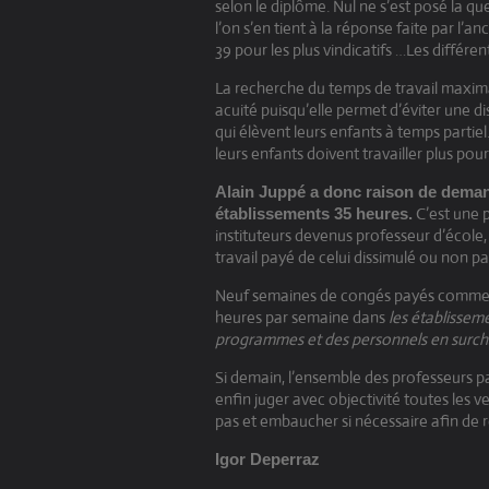
selon le diplôme. Nul ne s’est posé la qu
l’on s’en tient à la réponse faite par l’
39 pour les plus vindicatifs …Les différ
La recherche du temps de travail maxima
acuité puisqu’elle permet d’éviter une 
qui élèvent leurs enfants à temps partie
leurs enfants doivent travailler plus po
Alain Juppé a donc raison de deman
C’est une p
établissements 35 heures.
instituteurs devenus professeur d’école, 
travail payé de celui dissimulé ou non pa
Neuf semaines de congés payés comme to
heures par semaine dans
les établissem
programmes et des personnels en surcha
Si demain, l’ensemble des professeurs p
enfin juger avec objectivité toutes les v
pas et embaucher si nécessaire afin de 
Igor Deperraz