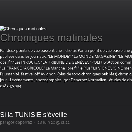
Chroniques matinales
Par deux points de vue passent une ...droite. Par un point de vue passe une
publiées dans les journaux: "LE MONDE", "Le MONDE MAGAZINE" "LE 
obs .fr","Les INROCK...", "LA TRIBUNE DE GENÈVE", "POLITIS",Action communis
"La FRANCE "AGRICOLE",La Manche libre.fr "le Plus"."La VIGNE", "SINE mensue
l'Humanité. festival off Avignon. (plus de 1000 chroniques publiées) chroniq
jour....! événements ,photographies Igor Deperraz Normalien . études de ci
0785473094
Si la TUNISIE s'éveille
par igor deperraz
-
28 Juin 2015, 12:22