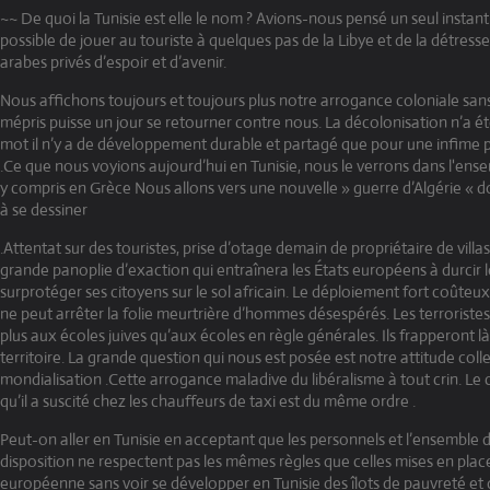
~~ De quoi la Tunisie est elle le nom ? Avions-nous pensé un seul instant 
possible de jouer au touriste à quelques pas de la Libye et de la détresse
arabes privés d’espoir et d’avenir.
Nous affichons toujours et toujours plus notre arrogance coloniale san
mépris puisse un jour se retourner contre nous. La décolonisation n’a ét
mot il n’y a de développement durable et partagé que pour une infime p
.Ce que nous voyions aujourd’hui en Tunisie, nous le verrons dans l'ens
y compris en Grèce Nous allons vers une nouvelle » guerre d’Algérie «
à se dessiner
.Attentat sur des touristes, prise d’otage demain de propriétaire de villa
grande panoplie d’exaction qui entraînera les États européens à durcir le
surprotéger ses citoyens sur le sol africain. Le déploiement fort coûteux d
ne peut arrêter la folie meurtrière d’hommes désespérés. Les terroristes
plus aux écoles juives qu’aux écoles en règle générales. Ils frapperont là
territoire. La grande question qui nous est posée est notre attitude colle
mondialisation .Cette arrogance maladive du libéralisme à tout crin. Le 
qu’il a suscité chez les chauffeurs de taxi est du même ordre .
Peut-on aller en Tunisie en acceptant que les personnels et l’ensemble d
disposition ne respectent pas les mêmes règles que celles mises en pl
européenne sans voir se développer en Tunisie des îlots de pauvreté et d