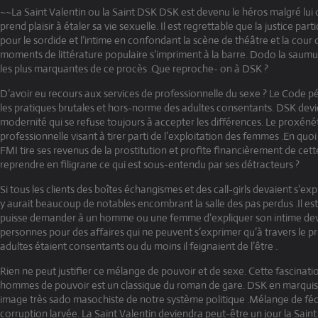
~~La Saint Valentin ou la Saint DSK DSK est devenu le héros malgré lui d
prend plaisir à étaler sa vie sexuelle. Il est regrettable que la justice p
pour le sordide et l’intime en confondant la scène de théâtre et la cour 
moments de littérature populaire s’impriment à la barre. Dodo la saumu
les plus marquantes de ce procès .Que reproche- on à DSK ?
D’avoir eu recours aux services de professionnelle du sexe ? Le Code 
les pratiques brutales et hors-norme des adultes consentants. DSK devi
modernité qui se refuse toujours à accepter les différences. Le proxénét
professionnelle visant à tirer parti de l’exploitation des femmes .En quoi
FMI tire ses revenus de la prostitution et profite financièrement de ce
reprendre en filigrane ce qui est sous-entendu par ses détracteurs ?
Si tous les clients des boîtes échangismes et des call-girls devaient s’expli
y aurait beaucoup de notables encombrant la salle des pas perdus .Il est
puisse demander à un homme ou une femme d’expliquer son intime deva
personnes pour des affaires qui ne peuvent s’exprimer qu’à travers le pr
adultes étaient consentants ou du moins il feignaient de l’être .
Rien ne peut justifier ce mélange de pouvoir et de sexe. Cette fascinatio
hommes de pouvoir est un classique du roman de gare. DSK en marqui
image très sado masochiste de notre système politique .Mélange de féo
corruption larvée. La Saint Valentin deviendra peut-être un jour la Sain