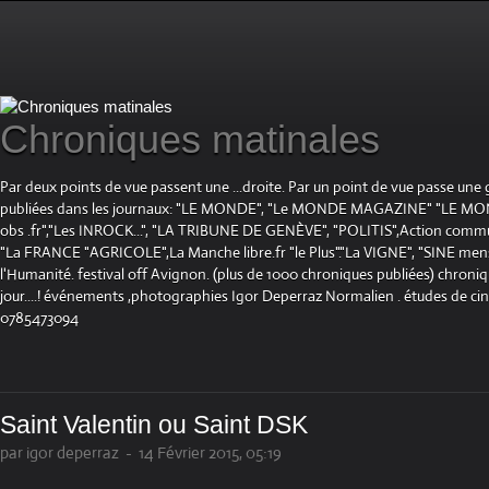
Chroniques matinales
Par deux points de vue passent une ...droite. Par un point de vue passe une
publiées dans les journaux: "LE MONDE", "Le MONDE MAGAZINE" "LE 
obs .fr","Les INROCK...", "LA TRIBUNE DE GENÈVE", "POLITIS",Action communis
"La FRANCE "AGRICOLE",La Manche libre.fr "le Plus"."La VIGNE", "SINE mensue
l'Humanité. festival off Avignon. (plus de 1000 chroniques publiées) chroniq
jour....! événements ,photographies Igor Deperraz Normalien . études de ci
0785473094
Saint Valentin ou Saint DSK
par igor deperraz
-
14 Février 2015, 05:19