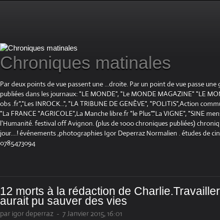
Chroniques matinales
Par deux points de vue passent une ...droite. Par un point de vue passe une
publiées dans les journaux: "LE MONDE", "Le MONDE MAGAZINE" "LE 
obs .fr","Les INROCK...", "LA TRIBUNE DE GENÈVE", "POLITIS",Action communis
"La FRANCE "AGRICOLE",La Manche libre.fr "le Plus"."La VIGNE", "SINE mensue
l'Humanité. festival off Avignon. (plus de 1000 chroniques publiées) chroniq
jour....! événements ,photographies Igor Deperraz Normalien . études de ci
0785473094
12 morts à la rédaction de Charlie.Travaille
aurait pu sauver des vies
par igor deperraz
-
7 Janvier 2015, 16:01