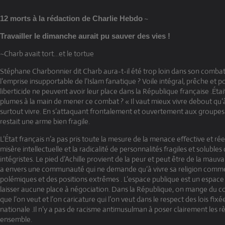
~
12 morts à la rédaction de Charlie Hebdo
Travailler le dimanche aurait pu sauver des vies !
~Charb avait tort…et le tortue
Stéphane Charbonnier dit Charb aura-t-il été trop loin dans son combat
l’emprise insupportable de l’Islam fanatique ? Voile intégral, prêche et
liberticide ne peuvent avoir leur place dans la République française .Étai
plumes à la main de mener ce combat ? « Il vaut mieux vivre debout qu’à
surtout vivre. En s’attaquant frontalement et ouvertement aux groupes 
restait une arme bien fragile.
L’État français n’a pas pris toute la mesure de la menace effective et réel
misère intellectuelle et la radicalité de personnalités fragiles et solubles
intégristes. Le pied d’Achille provient de la peur et peut être de la mauv
a envers une communauté qui ne demande qu’à vivre sa religion comme 
polémiques et des positions extrêmes . L’espace publique est un espace l
laisser aucune place à négociation. Dans la République, on mange du co
que l’on veut et l’on caricature qui l’on veut dans le respect des lois fix
nationale .Il n’y a pas de racisme antimusulman à poser clairement les rè
ensemble.