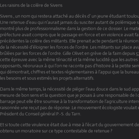
Les raisins de la colère de Sivens
Sivens , un nom qui restera attaché au décès d’ un jeune étudiant toulou
Une retenue d’eau qui n’aurait jamais du susciter autant de polémique si
montré plus de professionnalisme dans la gestion de ce dossier. Le mati
préfecture avait compris que le passage en force et en violence avait f
précédentes la colère des militants. Elle prenait acte pendant la réunion
de la nécessité d’éloigner les forces de l’ordre. Les militants sur place av
brûlées par les forces de l’ordre. Gille Olivet en grève de la faim depuis 5
cette épreuve avec la même ténacité et la même lucidité que les autres
opposants, néoruraux à qui l’on ne raconte pas d’histoire à la petite s
qui démontrait, chiffres et textes réglementaires à l’appui que la bureau
les besoins et sous estimés les projets alternatifs.
Dans le même temps, la nécessité de piéger l’eau douce dans le sud a
mesure de bon sens et la question que je posais à une responsable de l 
barrage peut elle être soumise à la transformation de l’agriculture inten
raisonnée »ne reçut pas de réponse .Le mouvement écologiste voulait 
Président du Conseil général P.-S. du Tarn.
Et si toute cette virulence était due à mise à l’écart du gouvernement de
obtenu un moratoire sur ce type contestable de retenue ?