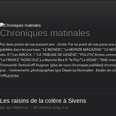
Chroniques matinales
Par deux points de vue passent une ...droite. Par un point de vue passe une
publiées dans les journaux: "LE MONDE", "Le MONDE MAGAZINE" "LE 
obs .fr","Les INROCK...", "LA TRIBUNE DE GENÈVE", "POLITIS",Action communis
"La FRANCE "AGRICOLE",La Manche libre.fr "le Plus"."La VIGNE", "SINE mensue
l'Humanité. festival off Avignon. (plus de 1000 chroniques publiées) chroniq
jour....! événements ,photographies Igor Deperraz Normalien . études de ci
0785473094
Les raisins de la colère à Sivens
par igor deperraz
-
28 Octobre 2014, 11:01