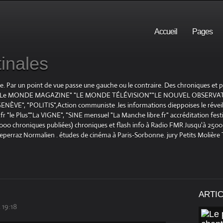
Accueil
Pages
inales
te. Par un point de vue passe une gauche ou le contraire. Des chroniques et
E", "Le MONDE MAGAZINE" "LE MONDE TÉLÉVISION""LE NOUVEL OBSERVATE
ENÈVE", "POLITIS",Action communiste .les informations dieppoises le réveil L
le Plus"."La VIGNE", "SINE mensuel "La Manche libre.fr" accréditation festiv
 1000 chroniques publiées) chroniques et flash info à Radio FMR Jusqu'à 2500 
Deperraz Normalien . études de cinéma à Paris-Sorbonne. jury Petits Molière
ARTI
 19:18