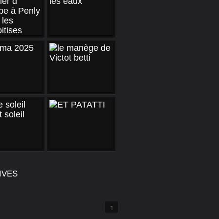
IVES
1