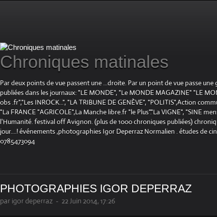
Chroniques matinales
Par deux points de vue passent une ...droite. Par un point de vue passe une
publiées dans les journaux: "LE MONDE", "Le MONDE MAGAZINE" "LE 
obs .fr","Les INROCK...", "LA TRIBUNE DE GENÈVE", "POLITIS",Action communis
"La FRANCE "AGRICOLE",La Manche libre.fr "le Plus"."La VIGNE", "SINE mensue
l'Humanité. festival off Avignon. (plus de 1000 chroniques publiées) chroniq
jour....! événements ,photographies Igor Deperraz Normalien . études de ci
0785473094
PHOTOGRAPHIES IGOR DEPERRAZ
par igor deperraz
-
22 Juin 2014, 17:26