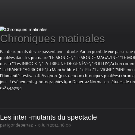
Chroniques matinales
Par deux points de vue passent une ...droite. Par un point de vue passe une
publiées dans les journaux: "LE MONDE", "Le MONDE MAGAZINE" "LE 
obs .fr","Les INROCK...", "LA TRIBUNE DE GENÈVE", "POLITIS",Action communis
"La FRANCE "AGRICOLE",La Manche libre.fr "le Plus"."La VIGNE", "SINE mensue
l'Humanité. festival off Avignon. (plus de 1000 chroniques publiées) chroniq
jour....! événements ,photographies Igor Deperraz Normalien . études de ci
0785473094
Les inter -mutants du spectacle
par igor deperraz
-
9 Juin 2014, 18:09