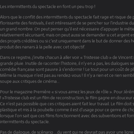
Les intermittents du spectacle en font un peu trop !
Alors que le conflit des intermittents du spectacle fait rage et risque d
florissante des festivals, il est intéressant de se pencher sur l’industrie
un grand nombre .On peut penser qu’il est nécessaire d’appuyer le métier
relativement sécurisant, mais on peut aussi se demander si cet argent est
des projets crédibles ou si c'est uniquement dans le but de donner des h
produit des nanars à la pelle avec cet objectif.
Dans ce registre, j’invite chacun à aller voir « Tristesse club » de Vincen
grande pluie. Inutile de raconter l’histoire, il n’y en a pas, les dialogues 
comédie française sont pauvre à s'endormir ! Le tout pour un coût de plu
Même la musique n’est pas au rendez-vous ! Il n’y a rien et ce rien sembl
soupe aux critiques de cinéma...
Pour le magazine Première « si vous aimez les jeux de rôle ». Pour Jér
! »Tristesse club est un film de reconstruction, le film gagne en douceur c
Ce n’est pas possible que ces critiques aient fait leur travail. Le film doi
plastique et mis à la poubelle comme il est d’usage pour ce genre de ch
lorsque l’on sait que ces films fonctionnent avec des subventions et fo
intermittents du spectacle.
Pas de dialogue, de scénario …du vent qui ne devrait pas avoir une ligne 