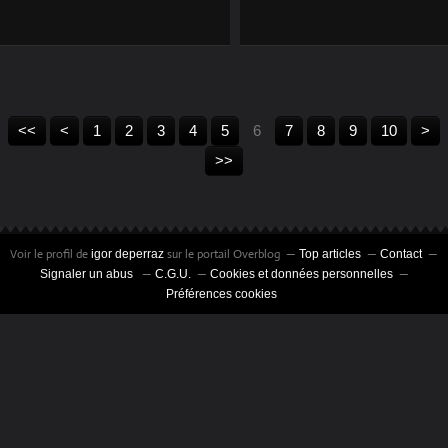
PROFS
20
30
40
50
60
70
80
90
100
200
<<
<
1
2
3
4
5
6
7
8
9
10
>
>>
Voir le profil de
sur le portail Overblog
igor deperraz
Top articles
Contact
Signaler un abus
C.G.U.
Cookies et données personnelles
Préférences cookies