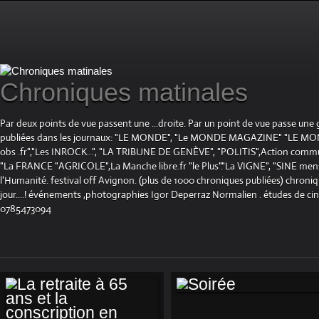
Chroniques matinales
Par deux points de vue passent une ...droite. Par un point de vue passe une
publiées dans les journaux: "LE MONDE", "Le MONDE MAGAZINE" "LE 
obs .fr","Les INROCK...", "LA TRIBUNE DE GENÈVE", "POLITIS",Action communis
"La FRANCE "AGRICOLE",La Manche libre.fr "le Plus"."La VIGNE", "SINE mensue
l'Humanité. festival off Avignon. (plus de 1000 chroniques publiées) chroniq
jour....! événements ,photographies Igor Deperraz Normalien . études de ci
0785473094