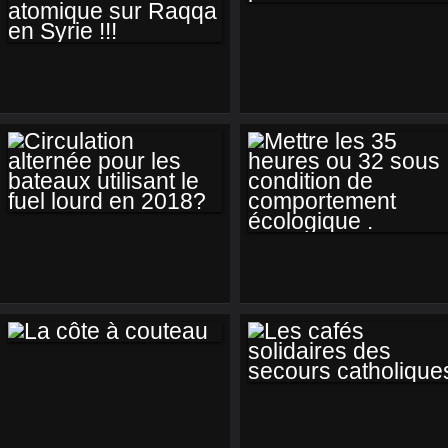
QUI DU MODÈLE
OU DU TABLEAU
FLASH INFO////
EST LE PORTRAIT ?
DONALD TRUMP
LANCE UNE BOMBE
ATOMIQUE SUR
RAQQA EN SYRIE !!!
CIRCULATION
METTRE LES 35
ALTERNÉE POUR
HEURES OU 32
LES BATEAUX
SOUS CONDITION
UTILISANT LE FUEL
DE
LOURD EN 2018?
COMPORTEMENT
LA CÔTE À
ÉCOLOGIQUE .
COUTEAU
LES CAFÉS