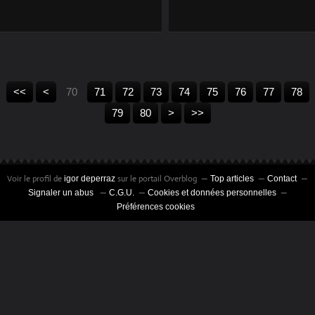
SOLIDAIRES DES
SECOURS
CATHOLIQUES
10
20
30
40
50
60
<<
<
70
71
72
73
74
75
76
77
78
90
100
200
79
80
>
>>
Voir le profil de
sur le portail Overblog
igor deperraz
Top articles
Contact
Signaler un abus
C.G.U.
Cookies et données personnelles
Préférences cookies