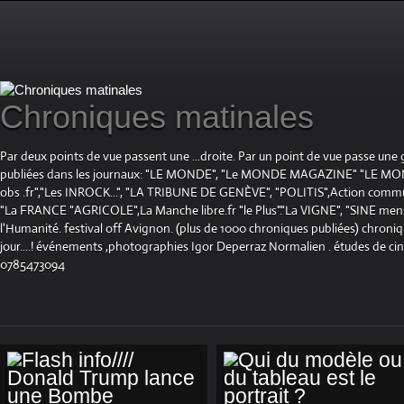
Chroniques matinales
Par deux points de vue passent une ...droite. Par un point de vue passe une
publiées dans les journaux: "LE MONDE", "Le MONDE MAGAZINE" "LE 
obs .fr","Les INROCK...", "LA TRIBUNE DE GENÈVE", "POLITIS",Action communis
"La FRANCE "AGRICOLE",La Manche libre.fr "le Plus"."La VIGNE", "SINE mensue
l'Humanité. festival off Avignon. (plus de 1000 chroniques publiées) chroniq
jour....! événements ,photographies Igor Deperraz Normalien . études de ci
0785473094