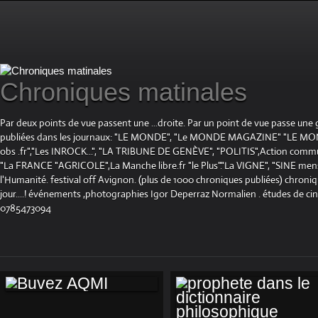
Chroniques matinales
Par deux points de vue passent une ...droite. Par un point de vue passe une
publiées dans les journaux: "LE MONDE", "Le MONDE MAGAZINE" "LE 
obs .fr","Les INROCK...", "LA TRIBUNE DE GENÈVE", "POLITIS",Action communis
"La FRANCE "AGRICOLE",La Manche libre.fr "le Plus"."La VIGNE", "SINE mensue
l'Humanité. festival off Avignon. (plus de 1000 chroniques publiées) chroniq
jour....! événements ,photographies Igor Deperraz Normalien . études de ci
0785473094