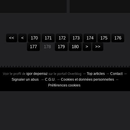
POLITIQUE
100
110
120
130
140
150
160
<<
<
170
171
172
173
174
175
176
190
200
177
178
179
180
>
>>
Voir le profil de
sur le portail Overblog
igor deperraz
Top articles
Contact
Signaler un abus
C.G.U.
Cookies et données personnelles
Préférences cookies