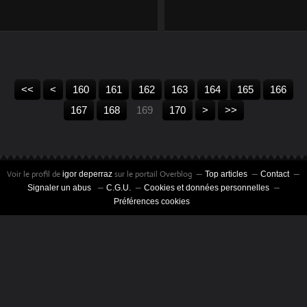
DANS LA POLICE
100
110
120
130
140
150
<<
<
160
161
162
163
164
165
166
180
190
200
167
168
169
170
>
>>
Voir le profil de
sur le portail Overblog
igor deperraz
Top articles
Contact
Signaler un abus
C.G.U.
Cookies et données personnelles
Préférences cookies