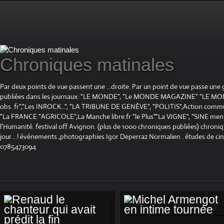
Chroniques matinales
Par deux points de vue passent une ...droite. Par un point de vue passe une
publiées dans les journaux: "LE MONDE", "Le MONDE MAGAZINE" "LE 
obs .fr","Les INROCK...", "LA TRIBUNE DE GENÈVE", "POLITIS",Action communis
"La FRANCE "AGRICOLE",La Manche libre.fr "le Plus"."La VIGNE", "SINE mensue
l'Humanité. festival off Avignon. (plus de 1000 chroniques publiées) chroniq
jour....! événements ,photographies Igor Deperraz Normalien . études de ci
0785473094