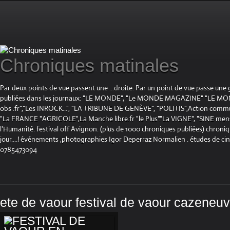
Chroniques matinales
Par deux points de vue passent une ...droite. Par un point de vue passe une
publiées dans les journaux: "LE MONDE", "Le MONDE MAGAZINE" "LE 
obs .fr","Les INROCK...", "LA TRIBUNE DE GENÈVE", "POLITIS",Action communis
"La FRANCE "AGRICOLE",La Manche libre.fr "le Plus"."La VIGNE", "SINE mensue
l'Humanité. festival off Avignon. (plus de 1000 chroniques publiées) chroniq
jour....! événements ,photographies Igor Deperraz Normalien . études de ci
0785473094
ete de vaour festival de vaour cazeneu