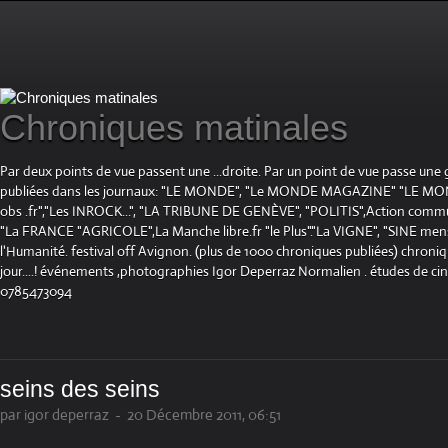
Chroniques matinales
Par deux points de vue passent une ...droite. Par un point de vue passe une
publiées dans les journaux: "LE MONDE", "Le MONDE MAGAZINE" "LE 
obs .fr","Les INROCK...", "LA TRIBUNE DE GENÈVE", "POLITIS",Action communis
"La FRANCE "AGRICOLE",La Manche libre.fr "le Plus"."La VIGNE", "SINE mensue
l'Humanité. festival off Avignon. (plus de 1000 chroniques publiées) chroniq
jour....! événements ,photographies Igor Deperraz Normalien . études de ci
0785473094
seins des seins
par igor deperraz
-
20 Décembre 2011, 06:51