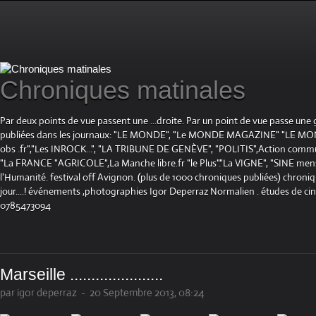
Chroniques matinales
Par deux points de vue passent une ...droite. Par un point de vue passe une
publiées dans les journaux: "LE MONDE", "Le MONDE MAGAZINE" "LE 
obs .fr","Les INROCK...", "LA TRIBUNE DE GENÈVE", "POLITIS",Action communis
"La FRANCE "AGRICOLE",La Manche libre.fr "le Plus"."La VIGNE", "SINE mensue
l'Humanité. festival off Avignon. (plus de 1000 chroniques publiées) chroniq
jour....! événements ,photographies Igor Deperraz Normalien . études de ci
0785473094
Marseille ......................
par igor deperraz
-
20 Septembre 2013, 08:24