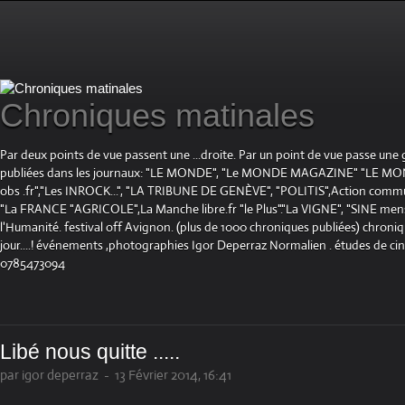
Chroniques matinales
Par deux points de vue passent une ...droite. Par un point de vue passe une
publiées dans les journaux: "LE MONDE", "Le MONDE MAGAZINE" "LE 
obs .fr","Les INROCK...", "LA TRIBUNE DE GENÈVE", "POLITIS",Action communis
"La FRANCE "AGRICOLE",La Manche libre.fr "le Plus"."La VIGNE", "SINE mensue
l'Humanité. festival off Avignon. (plus de 1000 chroniques publiées) chroniq
jour....! événements ,photographies Igor Deperraz Normalien . études de ci
0785473094
Libé nous quitte .....
par igor deperraz
-
13 Février 2014, 16:41