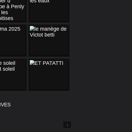
IVES
1