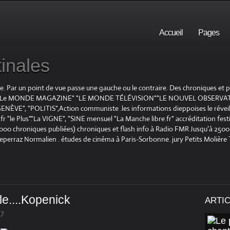
Accueil
Pages
inales
te. Par un point de vue passe une gauche ou le contraire. Des chroniques et
E", "Le MONDE MAGAZINE" "LE MONDE TÉLÉVISION""LE NOUVEL OBSERVATE
ENÈVE", "POLITIS",Action communiste .les informations dieppoises le réveil L
le Plus"."La VIGNE", "SINE mensuel "La Manche libre.fr" accréditation festiv
 1000 chroniques publiées) chroniques et flash info à Radio FMR Jusqu'à 2500 
Deperraz Normalien . études de cinéma à Paris-Sorbonne. jury Petits Molière
le....Kopenick
ARTI
17