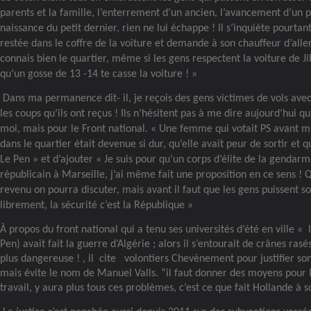
parents et la famille, l’enterrement d’un ancien, l’avancement d’un p
naissance du petit dernier, rien ne lui échappe ! Il s’inquiète pourtan
restée dans le coffre de la voiture et demande à son chauffeur d’aller
connais bien le quartier, même si les gens respectent la voiture de Jib
qu’un gosse de 13 -14 te casse la voiture ! »
Dans ma permanence dit- il, je reçois des gens victimes de vols ave
les coups qu’ils ont reçus ! Ils n’hésitent pas à me dire aujourd’hui qu
moi, mais pour le Front national. « Une femme qui votait PS avant m’
dans le quartier était devenue si dur, qu’elle avait peur de sortir et 
Le Pen » et d’ajouter « Je suis pour qu’un corps d’élite de la gendar
républicain à Marseille, j’ai même fait une proposition en ce sens ! 
revenu on pourra discuter, mais avant il faut que les gens puissent so
librement, la sécurité c’est la République »
À propos du front national qui a tenu ses universités d’été en ville «
Pen) avait fait la guerre d’Algérie ; alors il s’entourait de crânes rasés,
plus dangereuse ! , il
cite
volontiers Chevènement pour justifier son
mais évite le nom de Manuel Valls. “il faut donner des moyens pour 
travail, y aura plus tous ces problèmes, c’est ce que fait Hollande à 