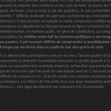
La justice s’est penchée aussi depuis 2011 sur des subventions versé
proches du député: des croisières et des colis de Noël “je donne de l
sport, de boule, c’est ça aussi la vie des quartiers. Je suis un honnête
famille !” Difficile d’aborder le sujet avec un homme qui s’est donn
électeurs. Il faut prendre en compte la réelle compassion méditerra
convaincu. Le député Hervé Jibcayel incarne la figure immortelle du
méditerranéen, mi-homme public, mi-père de substitution. La compas
corruption.
La
méditerranée fait les hommes politiques à son imag
en passion, il est souvent difficile de comprendre la bouillabaisse m
trempe pas ses lèvres dans le pastis du bar des sports du coin.
Si la démocratie participative a encore du sens, l’ancien postier d’ori
représente la diversité marseillaise dans tout ce qu’elle apporte à la
dans sa conception très orientale d’exercer la fonction représentativ
parole et la main que l’on pose sur une épaule vaut loi. C’est aussi pou
difficile de convaincre les
13 et 20 octobre les notables socialistes d
candidature à la Mairie de Marseille face aux deux redoutables politi
Menucci . Une saga décidément qui s’annonce très Scorsesienne.