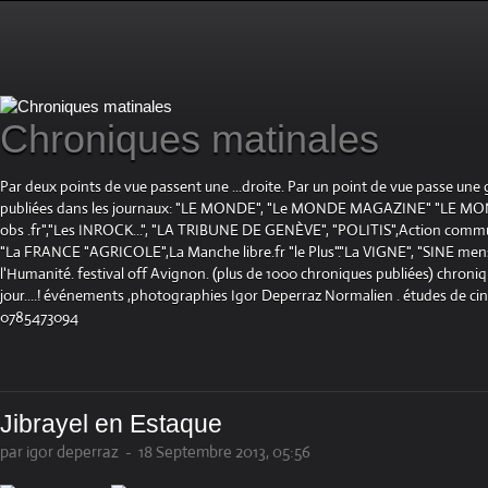
Chroniques matinales
Par deux points de vue passent une ...droite. Par un point de vue passe une
publiées dans les journaux: "LE MONDE", "Le MONDE MAGAZINE" "LE 
obs .fr","Les INROCK...", "LA TRIBUNE DE GENÈVE", "POLITIS",Action communis
"La FRANCE "AGRICOLE",La Manche libre.fr "le Plus"."La VIGNE", "SINE mensue
l'Humanité. festival off Avignon. (plus de 1000 chroniques publiées) chroniq
jour....! événements ,photographies Igor Deperraz Normalien . études de ci
0785473094
Jibrayel en Estaque
par igor deperraz
-
18 Septembre 2013, 05:56