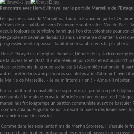
Rencontre avec Hervé Jibrayel sur le port de Marseille de l’Estaq
Les quartiers nord de Marseille… Toute la France en parle ! On aime
dérives de ses habitants vers l’économie souterraine. Vue de Paris, l
depuis toujours ce territoire banni que l’on cite volontiers pour son c
Mégapole est devenue depuis 10 ans un immense chantier à ciel ouv
progressivement repoussé l’habitation insalubre vers la périphérie.
Hervé Jibrayel est d’origine libanaise, Député de la
4 circonscription
de la diversité en 2007. Il a été réélu en juin 2012 et est aujourd’hu
vices -présidents du groupe socialiste à l’Assemblée nationale. Il par
autres prétendants aux primaires socialistes afin d’obtenir l’investitur
la Mairie de Marseille. « Je ne m’interdis rien ! » Aime-t-il répéter.
Par ce petit matin ensoleillé de septembre, il prend son petit déjeun
croissants à la main et cravate débridée en face du port de l’Estaque.
marseillais fut longtemps un bastion communiste avant de basculer P
comme Zola ou Auguste Renoir a décrit la poésie des lieues avec tou
cet ancien quartier ouvrier.
Comme dans les excellents films de Martin Scorsese, il s’essuie le f
de coton blanc tout en embrassant les gens qui passent en terrasse. 