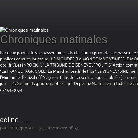
Chroniques matinales
Par deux points de vue passent une ...droite. Par un point de vue passe une
publiées dans les journaux: "LE MONDE", "Le MONDE MAGAZINE" "LE 
obs .fr","Les INROCK...", "LA TRIBUNE DE GENÈVE", "POLITIS",Action communis
"La FRANCE "AGRICOLE",La Manche libre.fr "le Plus"."La VIGNE", "SINE mensue
l'Humanité. festival off Avignon. (plus de 1000 chroniques publiées) chroniq
jour....! événements ,photographies Igor Deperraz Normalien . études de ci
0785473094
céline.....
par igor deperraz
-
24 Janvier 2011, 18:50