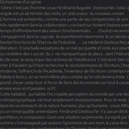
Dichotomie d’un génie
Céline n’est pas l’homme Louis Ferdinand Auguste
Destouches .Celui
q
virgule est un alchimiste des mots, un
précurseur
du nouveau roman.
L’homme est antisémite, comme une partie de ses compatriotes de son te
très rapidement dans la collaboration ,crachant sur Robert Desnos avec 
temps d’effondrement des valeurs fondamentales
. . .d’autres recevr
s’engageront dans la cagoule
Ils arpenteront néanmoins
le 20 siècles 
hautes fonctions de l’Etat ou de l’industrie
….. Le médecin Destouches aur
libération. D’une balle expiatoire de ce mal qui guette et rode aux pou
Le cimetière des « aurait
du « ne manquent pas de place ; tant l’Histoire
écrite avec le sang impur des victimes de l’intolérance. C’est donc bien dan
cher à Flaubert qu’il faut rechercher le révolutionnaire de l’écriture, l’i
moderne, l’affranchi de l’Académie, l’inventeur de l’écriture contempor
habite à Rancy ,on se rend même plus compte qu’on est devenu triste .On
grand-chose ,voila tout .A force de faire des économies sur tout à cause
envies vous sont passées. »LFC
Cette habileté,
qui habite l’incroyable perception du monde par une de
cinématographique
est tout simplement révolutionnaire .Pour le reste, 
dans les soubresauts de la nature humaine, plus qu’humaine. .Louis Althu
ou un remarquable universitaire. Ferdinand Destouche
n’a aucun droit 
panthéon, ni compassion. Dans une intuition surprenante, il a signé par
comme s’il envisageait par avance l’ignominie de son nom, le caractèr
de sa personne. Les condamnations de l’homme étant sans appel nous n