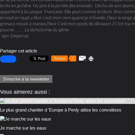
écrits en jachère. Ou pire à la portée des extasiés.. Déchu de son œuvre, 
appartient à la Langue
Française. Elle peut comme écriture
être commé
écrivait en 1948 « Noir c’est mon nom quand je m’éveille /Noir le singe 
grimace moule à manies/Noir C’est mon poids de déraison /C’est ma mo
pourrie………..La dichotomie du génie
Igor Deperraz
Partager cet article
Repost
0
S'inscrire à la newsletter
Vous aimerez aussi :
Le plus grand chantier d 'Europe à Penly attise les convoitises
Je marche sur les eaux