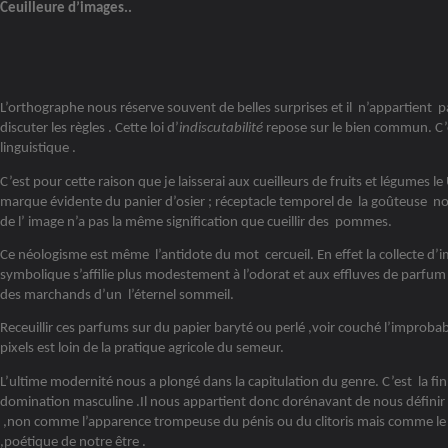
Ceuilleure d’images..
L’orthographe nous réserve souvent de belles surprises et il n’appartient 
discuter les règles . Cette loi d’
indiscutabilité
repose sur le bien commun. C’
linguistique .
C’est pour cette raison que je laisserai aux cueilleurs de fruits et légumes l
marque évidente du panier d’osier ; réceptacle temporel de la goûteuse nour
de l’ image n’a pas la même signification que cueillir des pommes.
Ce néologisme est même l’antidote du mot cercueil. En effet la collecte d’
symbolique s’affilie plus modestement à l’odorat et aux effluves de parfu
des marchands d’un l’éternel sommeil.
Receuillir ces parfums sur du papier baryté ou perlé ,voir couché l’improba
pixels est loin de la pratique agricole du semeur.
L’ultime modernité nous a plongé dans la capitulation du genre. C’est la f
domination masculine .Il nous appartient donc dorénavant de nous défin
,non comme l’apparence trompeuse du pénis ou du clitoris mais comme le r
,poétique de notre être .