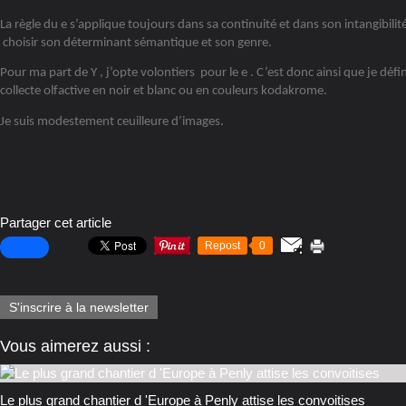
La règle du e s’applique toujours dans sa continuité et dans son intangibilit
choisir son déterminant sémantique et son genre.
Pour ma part de Y , j’opte volontiers pour le e . C’est donc ainsi que je défi
collecte olfactive en noir et blanc ou en couleurs kodakrome.
Je suis modestement ceuilleure d’images.
Partager cet article
Repost
0
S'inscrire à la newsletter
Vous aimerez aussi :
Le plus grand chantier d 'Europe à Penly attise les convoitises