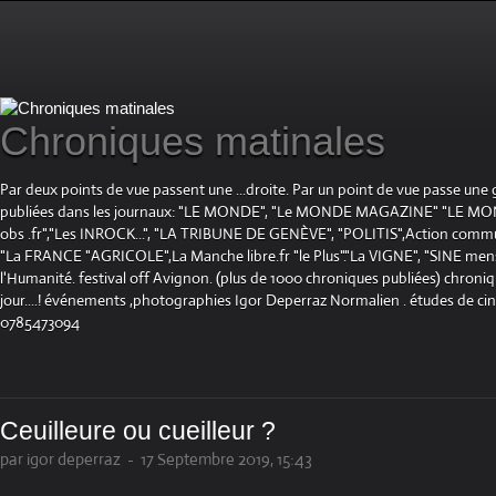
Chroniques matinales
Par deux points de vue passent une ...droite. Par un point de vue passe une
publiées dans les journaux: "LE MONDE", "Le MONDE MAGAZINE" "LE 
obs .fr","Les INROCK...", "LA TRIBUNE DE GENÈVE", "POLITIS",Action communis
"La FRANCE "AGRICOLE",La Manche libre.fr "le Plus"."La VIGNE", "SINE mensue
l'Humanité. festival off Avignon. (plus de 1000 chroniques publiées) chroniq
jour....! événements ,photographies Igor Deperraz Normalien . études de ci
0785473094
Ceuilleure ou cueilleur ?
par igor deperraz
-
17 Septembre 2019, 15:43