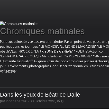
Chroniques matinales
Par deux points de vue passent une ...droite. Par un point de vue passe une
publiées dans les journaux: "LE MONDE", "Le MONDE MAGAZINE" "LE 
obs .fr","Les INROCK...", "LA TRIBUNE DE GENÈVE", "POLITIS",Action communis
"La FRANCE "AGRICOLE",La Manche libre.fr "le Plus"."La VIGNE", "SINE mensue
l'Humanité. festival off Avignon. (plus de 1000 chroniques publiées) chroniq
jour....! événements ,photographies Igor Deperraz Normalien . études de ci
0785473094
Dans les yeux de Béatrice Dalle
par igor deperraz
-
31 Octobre 2018, 16:54