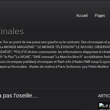
Accueil
Pages
inales
te. Par un point de vue passe une gauche ou le contraire. Des chroniques et
E", "Le MONDE MAGAZINE" "LE MONDE TÉLÉVISION""LE NOUVEL OBSERVATE
ENÈVE", "POLITIS",Action communiste .les informations dieppoises le réveil L
le Plus"."La VIGNE", "SINE mensuel "La Manche libre.fr" accréditation festiv
 1000 chroniques publiées) chroniques et flash info à Radio FMR Jusqu'à 2500 
Deperraz Normalien . études de cinéma à Paris-Sorbonne. jury Petits Molière
pas l'oseille....
ARTI