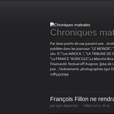
Chroniques mat
Par deux points de vue passent une ...droi
publiées dans les journaux: "LE MOND
obs .fr","Les INROCK...", "LA TRIBUNE DE G
"La FRANCE "AGRICOLE",La Manche libre.fr "
l'Humanité. festival off Avignon. (plus de
jour....! événements ,photographies Igor 
0785473094
François Fillon ne rendra 
par igor deperraz
-
1 Mars 2017, 18:19