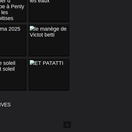
IVES
1