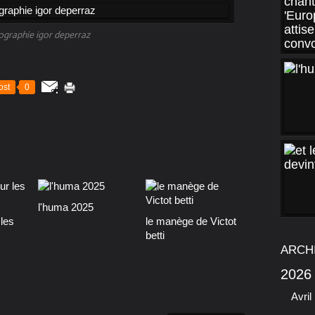
ographie igor deperraz
ost
0
l'huma 2025
les
le manège de Victot
betti
ARCH
2026
Avril