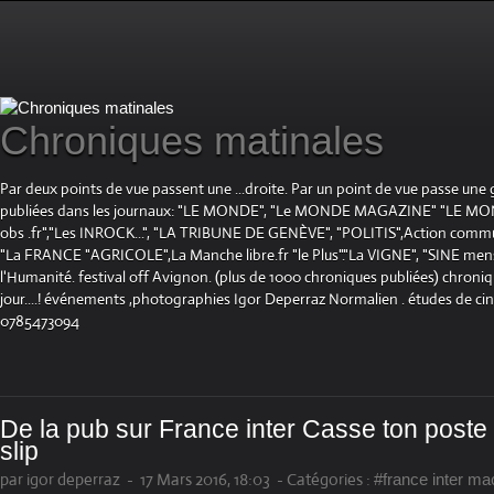
Chroniques matinales
Par deux points de vue passent une ...droite. Par un point de vue passe une
publiées dans les journaux: "LE MONDE", "Le MONDE MAGAZINE" "LE 
obs .fr","Les INROCK...", "LA TRIBUNE DE GENÈVE", "POLITIS",Action communis
"La FRANCE "AGRICOLE",La Manche libre.fr "le Plus"."La VIGNE", "SINE mensue
l'Humanité. festival off Avignon. (plus de 1000 chroniques publiées) chroniq
jour....! événements ,photographies Igor Deperraz Normalien . études de ci
0785473094
De la pub sur France inter Casse ton poste
slip
par igor deperraz
-
17 Mars 2016, 18:03
-
Catégories :
#france inter mac