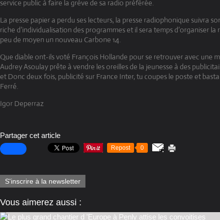
service public à faire la grève de sa radio préférée.
La presse papier a perdu ses lecteurs, la presse radiophonique suivra s
riche d’individualisation des programmes et il sera temps d’organiser la
peu de moyen un nouveau Carbone 14.
Que diable ont-ils voté François Hollande pour se retrouver avec une min
Audrey Asoulay prête à vendre les oreilles de la jeunesse à des publicita
et Donc deux fois, publicité sur France Inter, tu coupes le poste et basta !!
Ferré.
Igor Deperraz
Partager cet article
Repost
0
S'inscrire à la newsletter
Vous aimerez aussi :