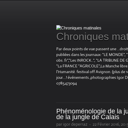
Chroniques mat
Par deux points de vue passent une ...droi
publiées dans les journaux: "LE MOND
obs .fr","Les INROCK...", "LA TRIBUNE DE G
"La FRANCE "AGRICOLE",La Manche libre.fr "
l'Humanité. festival off Avignon. (plus de
jour....! événements ,photographies Igor 
0785473094
Phénoménologie de la j
de la jungle de Calais
par igor deperraz
-
22 Février 2016, 20: