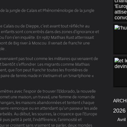
e la jungle de Calais et Phénoménologie de la jungle
de Calais ou de Dieppe, c’est avant tout réfléchir au
enfants sont concentrés dans des zones d’ignorance et
u l’on s’en inquiète. En 1987 Mathias Rust atterrissait
nt de Big river à Moscou .Il venait de franchir une
le .
evenaient pas tout comme les militaires qui venaient de
ait bientôt s’effondrer. Les migrants comme Mathias
t, que l’on peut franchir toutes les frontières de
e paire de tennis made in Vietnam et un Smartphone «
lomètres avec l’espoir de trouver l’Eldorado, la nouvelle
r promet une maison, un travail, une femme de roman de
ARCH
, les hangars, les maisons abandonnées et tentent chaque
n semi-remorque ou en attendant qu’un passeur les aide
2026
arbelés. Au début, les sourires, la croyance que l’Europe
puis petit à petit, l’indifférence, l’animosité et
Avril
qui se croisent sans vraiment se parler, deux mondes