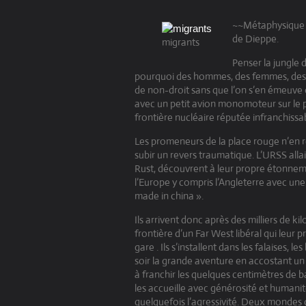
~~Métaphysique d
de Dieppe.
migrants
Penser la jungle 
pourquoi des hommes, des femmes, des 
de non-droit sans que l’on s’en émeuve o
avec un petit avion monomoteur sur le po
frontière nucléaire réputée infranchissab
Les promeneurs de la place rouge n’en r
subir un revers traumatique. L’URSS all
Rust, découvrent à leur propre étonnemen
l’Europe y compris l’Angleterre avec un
made in china ».
Ils arrivent donc après des milliers de ki
frontière d’un Far West libéral qui leu
gare . Ils s’installent dans les falaises
soir la grande aventure en accostant u
à franchir les quelques centimètres de b
les accueille avec générosité et humanité 
quelquefois l’agressivité. Deux mondes 