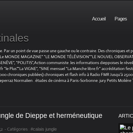
Accueil
Pages
inales
te. Par un point de vue passe une gauche ou le contraire. Des chroniques et
E", "Le MONDE MAGAZINE" "LE MONDE TÉLÉVISION""LE NOUVEL OBSERVATE
ENÈVE", "POLITIS",Action communiste .les informations dieppoises le réveil L
le Plus"."La VIGNE", "SINE mensuel "La Manche libre.fr" accréditation festiv
 1000 chroniques publiées) chroniques et flash info à Radio FMR Jusqu'à 2500 
Deperraz Normalien . études de cinéma à Paris-Sorbonne. jury Petits Molière
ungle de Dieppe et herméneutique
ARTI
52
-
Catégories :
#calais jungle