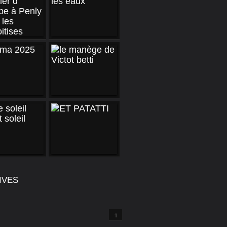
IVES
1